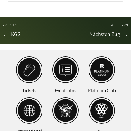
ZURÜCK ZUR
WEITER ZUM
←
KGG
Nächsten Zug
→
Tickets
Event Infos
Platinum Club